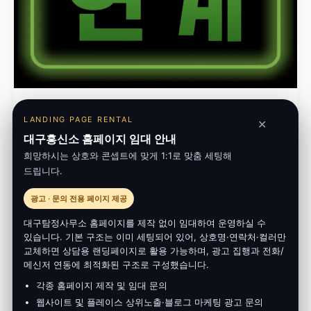
대구흥신소 사례로 배우는 증거
LANDING PAGE RENTAL
✕
보존과 보고 활용법
대구흥신소 홈페이지 임대 안내
흥신소
/ 글쓴이
admin
희망하시는 상호와 콘셉트에 맞게 1:1로 맞춤 세팅해
드립니다.
대구흥신소를 검색하는 순간부터 의뢰의 성패는 ‘정보’가 아니라
‘증거’의 생애주기 관리에 달려 있습니다. 같은 사실이라도 수집→
광고 · 문의 전용 페이지 제공
보존→분석→보고→활용이 정교하면 결과는 설득력을 얻고,
반대로 무결성·재현성이 무너지면 사실조차 의심을 받습니다. 이
대구탐정사무소 홈페이지를 제작 없이 임대하여 운영하실 수
있습니다. 기본 구조는 이미 세팅되어 있어, 상호명·연락처·컬러만
글은 실무에서 반복되는 3가지 대표 사례를 토대로 대구흥신소가
교체하면 상담용 랜딩페이지로 활용 가능하며, 광고 집행과 전화/
어떻게 합법적으로 증거를 다루고, 어떤 보고서 구조로 의사결정과
메신저 연동에 최적화된 구조로 구성했습니다.
법률 절차를 돕는지 끝까지 안내합니다. 동의어·롱테일로
대구탐정사무소, 대구 사설탐정, OSINT, 디지털 포렌식, 체인
각종 홈페이지 제작 및 임대 문의
웹사이트 및 플레이스 상위노출·블로그 마케팅 광고 문의